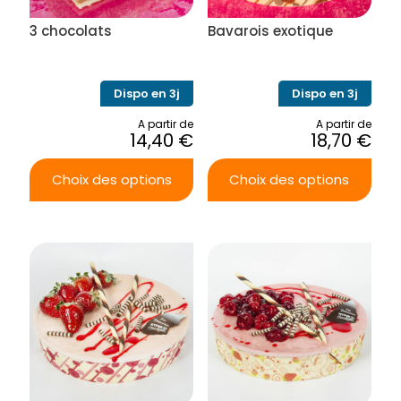
3 chocolats
Bavarois exotique
Dispo en 3j
Dispo en 3j
A partir de
A partir de
14,40
€
18,70
€
Choix des options
Choix des options
Ce
Ce
produit
produit
a
a
plusieurs
plusieurs
variations.
variations.
Les
Les
options
options
peuvent
peuvent
être
être
choisies
choisies
sur
sur