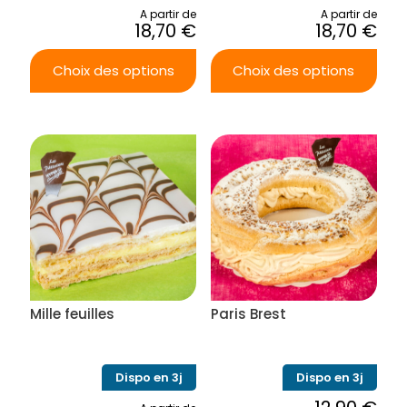
A partir de
A partir de
18,70
€
18,70
€
Choix des options
Choix des options
Ce
Ce
produit
produit
a
a
plusieurs
plusieurs
variations.
variations.
Les
Les
options
options
peuvent
peuvent
être
être
choisies
choisies
sur
sur
la
la
Mille feuilles
Paris Brest
page
page
du
du
produit
produit
Dispo en 3j
Dispo en 3j