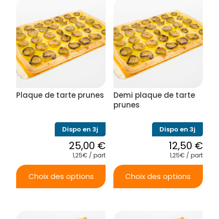
a
a
plusieurs
plusieurs
variations.
variations.
Les
Les
options
options
peuvent
peuvent
être
être
choisies
choisies
sur
sur
la
la
Plaque de tarte prunes
Demi plaque de tarte
page
page
du
du
prunes
produit
produit
Dispo en 3j
Dispo en 3j
25,00
€
12,50
€
1,25€ / part
1,25€ / part
Choix des options
Choix des options
Ce
Ce
produit
produit
a
a