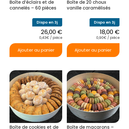
Boîte d’éclairs et de
Boîte de 20 choux
page
page
du
du
cannelés – 60 pièces
vanille caramélisés
produit
produit
Dispo en 3j
Dispo en 3j
26,00
€
18,00
€
0,43€ / pièce
0,90€ / pièce
Ajouter au panier
Ajouter au panier
Boîte de cookies et de
Boîte de macarons –