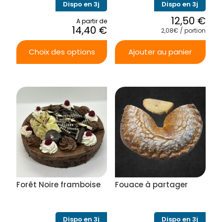
Dispo en 3j
Dispo en 3j
12,50
€
A partir de
14,40
€
2,08€ / portion
Choix des options
Ajouter au panier
Ce
produit
a
plusieurs
variations.
Les
options
peuvent
être
choisies
sur
la
Forêt Noire framboise
Fouace à partager
page
du
produit
Dispo en 3j
Dispo en 3j