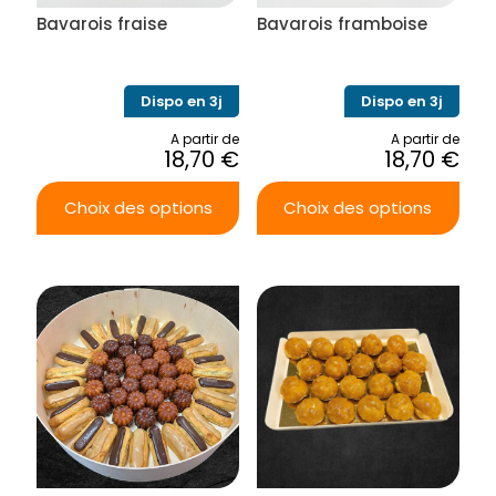
la
la
Bavarois fraise
Bavarois framboise
page
page
du
du
produit
produit
Dispo en 3j
Dispo en 3j
A partir de
A partir de
18,70
€
18,70
€
Choix des options
Choix des options
Ce
Ce
produit
produit
a
a
plusieurs
plusieurs
variations.
variations.
Les
Les
options
options
peuvent
peuvent
être
être
choisies
choisies
sur
sur
la
la