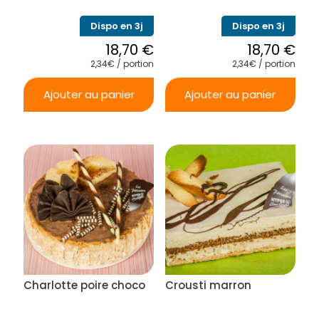
Dispo en 3j
Dispo en 3j
18,70
€
18,70
€
2,34€ / portion
2,34€ / portion
Ajouter au panier
Ajouter au panier
Charlotte poire choco
Crousti marron