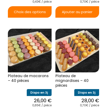
0,43€ / pièce
0,70€ / pièce
Choix des options
Ajouter au panier
Ce
produit
a
plusieurs
variations.
Les
options
peuvent
être
choisies
sur
la
Plateau de macarons
Plateau de
page
du
– 40 pièces
mignardises – 40
produit
pièces
Dispo en 3j
Dispo en 3j
26,00
€
28,00
€
0,65€ / pièce
0,70€ / pièce