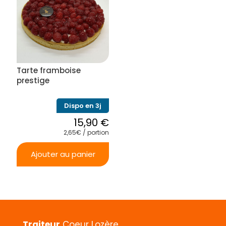
Tarte framboise
prestige
Dispo en 3j
15,90
€
2,65€ / portion
Ajouter au panier
Traiteur
Coeur Lozère