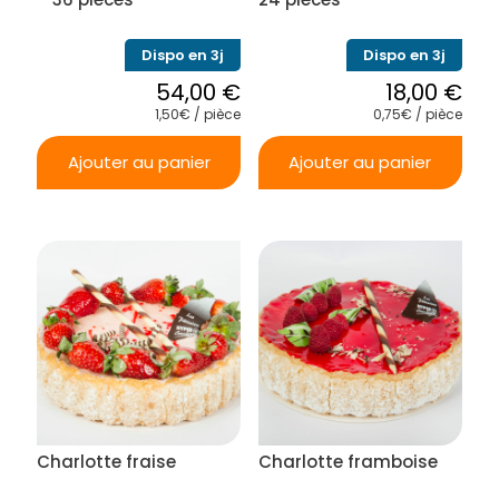
produit
Dispo en 3j
Dispo en 3j
54,00
€
18,00
€
1,50€ / pièce
0,75€ / pièce
Ajouter au panier
Ajouter au panier
Charlotte fraise
Charlotte framboise