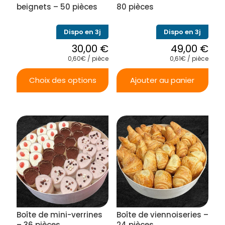
beignets – 50 pièces
80 pièces
Dispo en 3j
Dispo en 3j
30,00
€
49,00
€
0,60€ / pièce
0,61€ / pièce
Choix des options
Ajouter au panier
Ce
produit
a
plusieurs
variations.
Les
options
peuvent
être
choisies
sur
la
Boîte de mini-verrines
Boîte de viennoiseries –
page
du
– 36 pièces
24 pièces