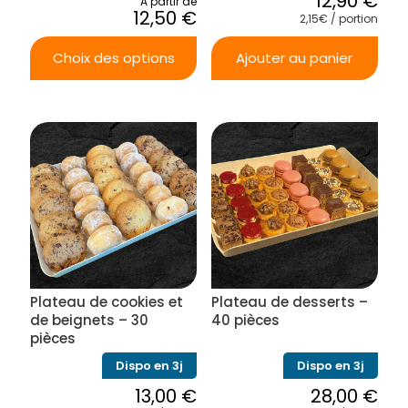
12,90
€
A partir de
12,50
€
2,15€ / portion
Choix des options
Ajouter au panier
Ce
produit
a
plusieurs
variations.
Les
options
peuvent
être
choisies
sur
la
Plateau de cookies et
Plateau de desserts –
page
du
de beignets – 30
40 pièces
produit
pièces
Dispo en 3j
Dispo en 3j
13,00
€
28,00
€