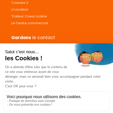
Courses U
U Location
Traiteur Coeur Lozère
Le Centre commercial
Gardons
le contact
Nous contacter
Donnez votre avis
CGVs
Livraison et paiement
Mentions légales
Les cookies
Confidentialité
Pour votre santé, ne grignotez pas entre les repas.
www.mangerbouger.fr