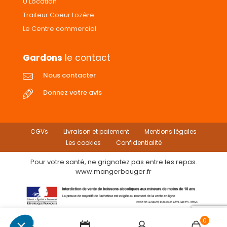
U Location
Traiteur Coeur Lozère
Le Centre commercial
Gardons
le contact
Nous contacter
Donnez votre avis
CGVs
Livraison et paiement
Mentions légales
Les cookies
Confidentialité
Pour votre santé, ne grignotez pas entre les repas.
www.mangerbouger.fr
0