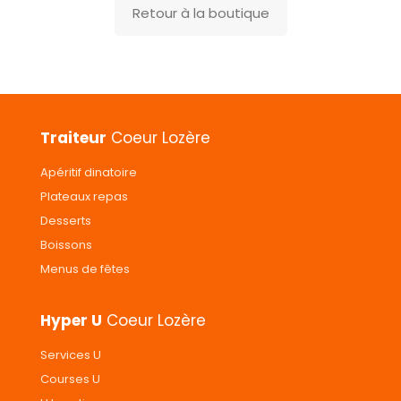
Retour à la boutique
Traiteur
Coeur Lozère
Apéritif dinatoire
Plateaux repas
Desserts
Boissons
Menus de fêtes
Hyper U
Coeur Lozère
Services U
Courses U