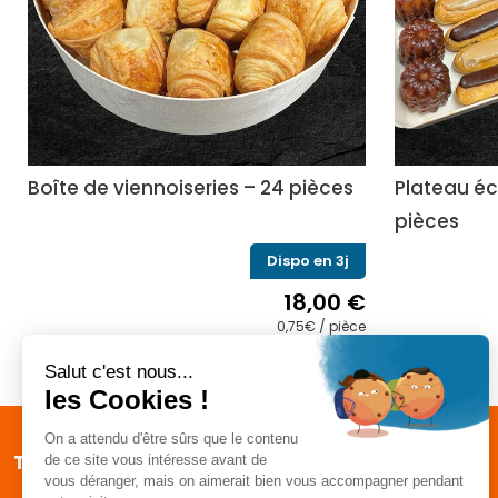
Boîte de viennoiseries – 24 pièces
Plateau éc
pièces
Dispo en 3j
18,00
€
0,75€ / pièce
Traiteur
Coeur Lozère