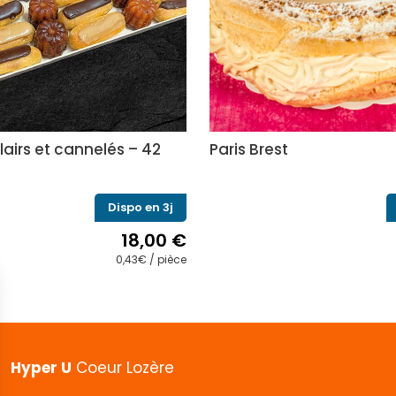
lairs et cannelés – 42
Paris Brest
Dispo en 3j
18,00
€
0,43€ / pièce
Hyper U
Coeur Lozère