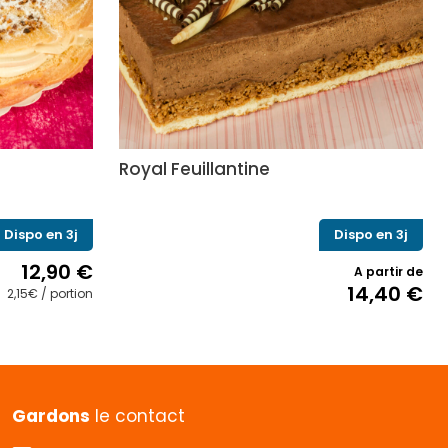
Royal Feuillantine
Dispo en 3j
Dispo en 3j
12,90
€
A partir de
14,40
€
2,15€ / portion
Ce
produit
a
plusieurs
variations.
Gardons
le contact
Les
options