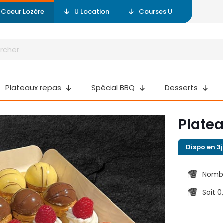
r Coeur Lozère
U Location
Courses U
Plateaux repas
Spécial BBQ
Desserts
Platea
Dispo en 3j
Nombr
Soit 