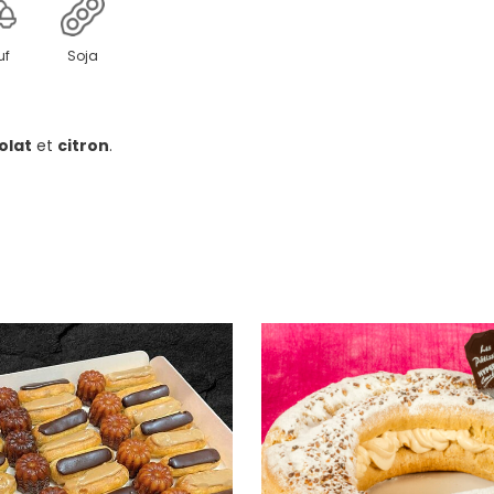
uf
Soja
olat
et
citron
.