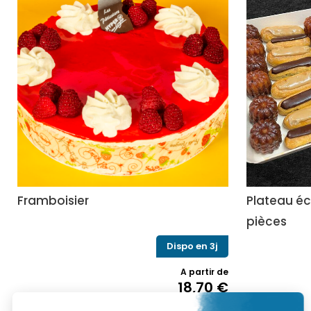
Framboisier
Plateau éc
pièces
Dispo en 3j
A partir de
18,70
€
Ce