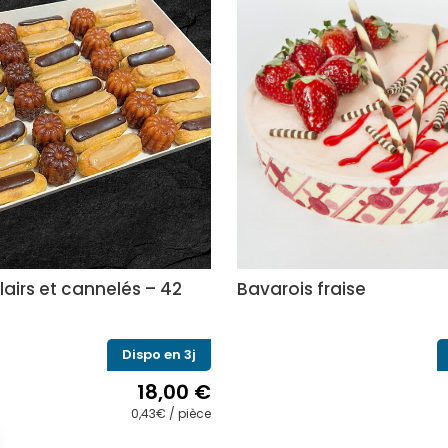
lairs et cannelés – 42
Bavarois fraise
Dispo en 3j
18,00
€
0,43€ / pièce
Ce