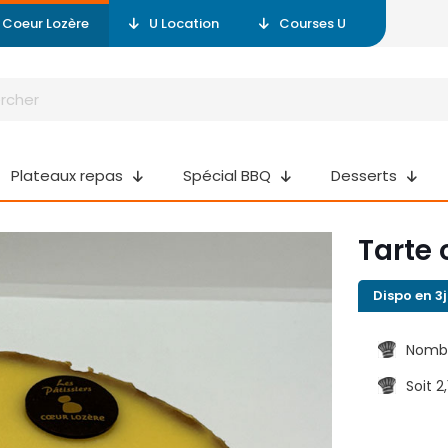
r Coeur Lozère
U Location
Courses U
Plateaux repas
Spécial BBQ
Desserts
Tarte 
Dispo en 3j
Nombr
Soit 2