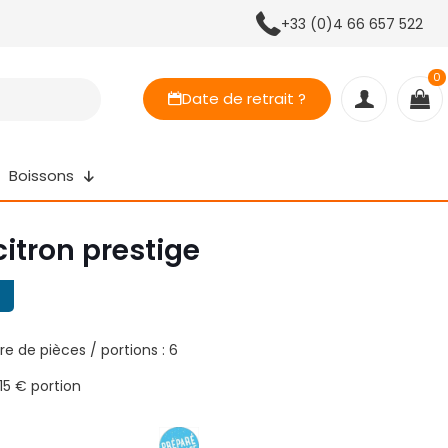
+33 (0)4 66 657 522
0
Date de retrait ?
Boissons
citron prestige
e de pièces / portions : 6
,15 € portion