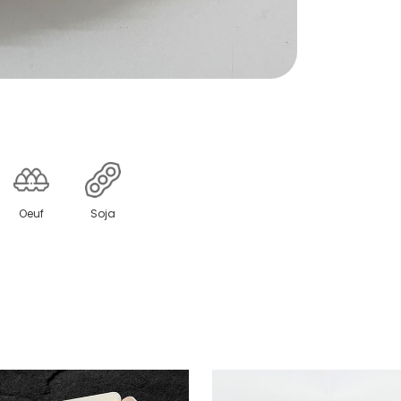
Oeuf
Soja