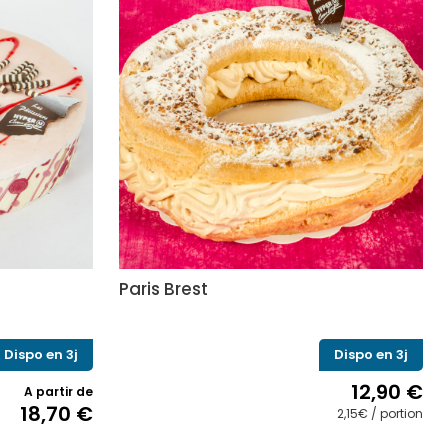
Paris Brest
Dispo en 3j
Dispo en 3j
12,90
€
A partir de
18,70
€
2,15€ / portion