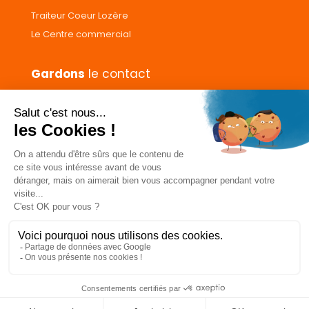
Traiteur Coeur Lozère
Le Centre commercial
Gardons
le contact
Nous contacter
Donnez votre avis
CGVs
Livraison et paiement
Mentions légales
Les cookies
Confidentialité
Pour votre santé, ne grignotez pas entre les repas.
www.mangerbouger.fr
0