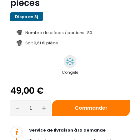
pièces
Dispo en 3j
Nombre de pièces / portions : 80
Soit 0,61 € pièce
Congelé
49,00
€
quantité
Commander
de
Boîte
de
macarons
Service de livraison à la demande
-
80