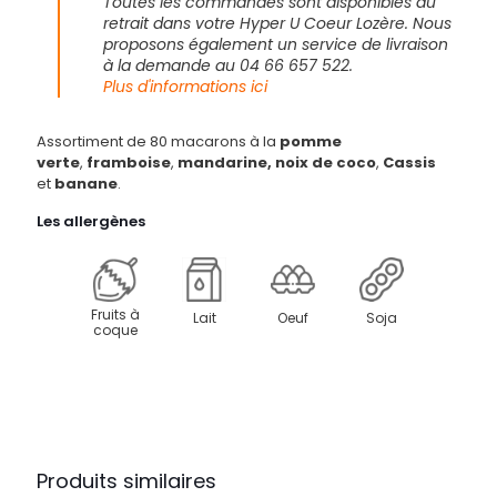
Toutes les commandes sont disponibles au
pièces
retrait dans votre Hyper U Coeur Lozère. Nous
proposons également un service de livraison
à la demande au 04 66 657 522.
Plus d'informations ici
Assortiment de 80 macarons à la
pomme
verte
,
framboise
,
mandarine,
noix de coco
,
Cassis
et
banane
.
Les allergènes
Fruits à
Lait
Oeuf
Soja
coque
Produits similaires