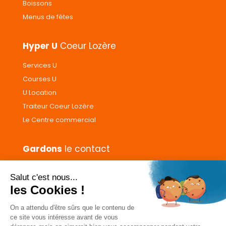
Boissons
la
Menus de fêtes
page
du
produit
Hyper U
Coeur Lozère
Services U
Courses U
U Location
Traiteur Coeur Lozère
Le Centre commercial
Gardons
le contact
Nous contacter
Donnez votre avis
CGVs
Livraison et paiement
Mentions légales