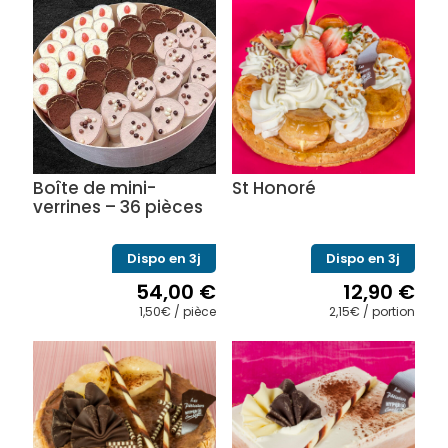
Boîte de mini-
St Honoré
verrines – 36 pièces
Dispo en 3j
Dispo en 3j
54,00
€
12,90
€
1,50€ / pièce
2,15€ / portion