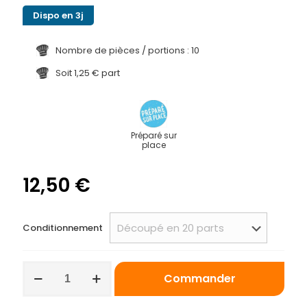
Dispo en 3j
Nombre de pièces / portions : 10
Soit 1,25 € part
Préparé sur
place
12,50
€
Conditionnement
quantité
Commander
de
Demi
plaque