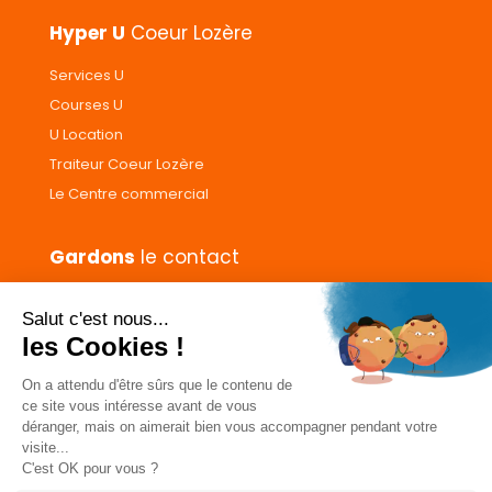
Hyper U
Coeur Lozère
Services U
Courses U
U Location
Traiteur Coeur Lozère
Le Centre commercial
Gardons
le contact
Nous contacter
Donnez votre avis
CGVs
Livraison et paiement
Mentions légales
Les cookies
Confidentialité
Pour votre santé, ne grignotez pas entre les repas.