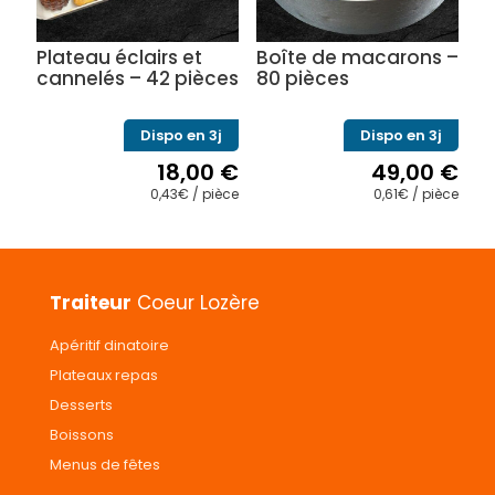
choisies
sur
Plateau éclairs et
Boîte de macarons –
la
cannelés – 42 pièces
80 pièces
page
du
produit
Dispo en 3j
Dispo en 3j
18,00
€
49,00
€
0,43€ / pièce
0,61€ / pièce
Traiteur
Coeur Lozère
Apéritif dinatoire
Plateaux repas
Desserts
Boissons
Menus de fêtes