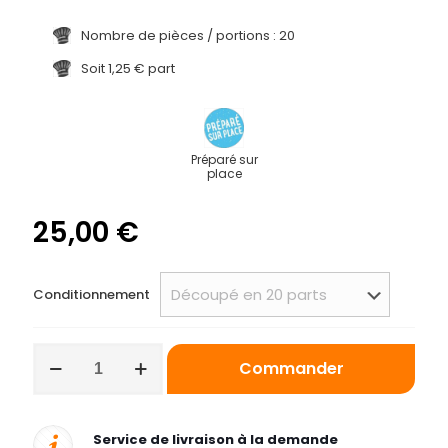
Nombre de pièces / portions : 20
Soit 1,25 € part
Préparé sur
place
25,00
€
Conditionnement
quantité
Commander
de
Plaque
de
tarte
Service de livraison à la demande
abricot