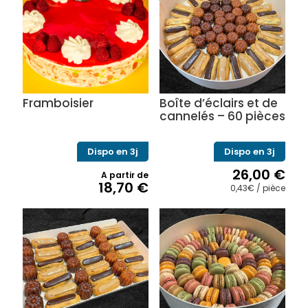
Framboisier
Boîte d’éclairs et de
cannelés – 60 pièces
Dispo en 3j
Dispo en 3j
26,00
€
A partir de
18,70
€
0,43€ / pièce
Ce
produit
a
plusieurs
variations.
Les
options
peuvent
être