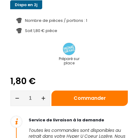
Dispo en 2j
Nombre de pièces / portions : 1
Soit 1,80 € pièce
Préparé sur
place
1,80
€
quantité
Commander
de
Tartelette
citron
Service de livraison à la demande
Toutes les commandes sont disponibles au
retrait dans votre Hyper U Coeur Lozère. Nous