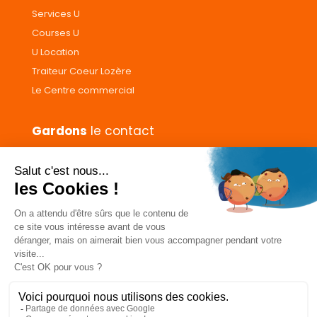
Services U
Courses U
U Location
Traiteur Coeur Lozère
Le Centre commercial
Gardons
le contact
Nous contacter
Donnez votre avis
CGVs
Livraison et paiement
Mentions légales
Les cookies
Confidentialité
Pour votre santé, ne grignotez pas entre les repas.
www.mangerbouger.fr