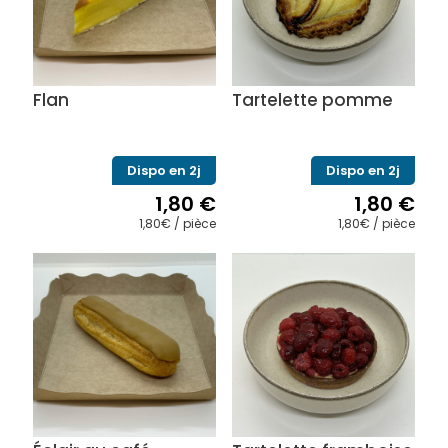
Flan
Tartelette pomme
Dispo en 2j
Dispo en 2j
1,80
€
1,80
€
1,80€ / pièce
1,80€ / pièce