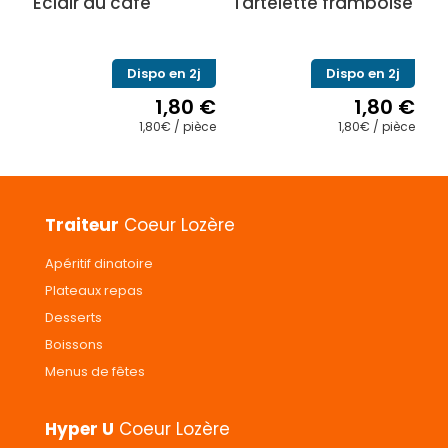
Éclair au café
Tartelette framboise
Dispo en 2j
Dispo en 2j
1,80
€
1,80
€
1,80€ / pièce
1,80€ / pièce
Traiteur
Coeur Lozère
Apéritif dinatoire
Plateaux repas
Desserts
Boissons
Menus de fêtes
Hyper U
Coeur Lozère