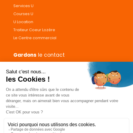
Services U
Courses U
U Location
Traiteur Coeur Lozère
Le Centre commercial
Gardons
le contact
Nous contacter
Donnez votre avis
CGVs
Livraison et paiement
Mentions légales
Les cookies
Confidentialité
Pour votre santé, ne grignotez pas entre les repas.
www.mangerbouger.fr