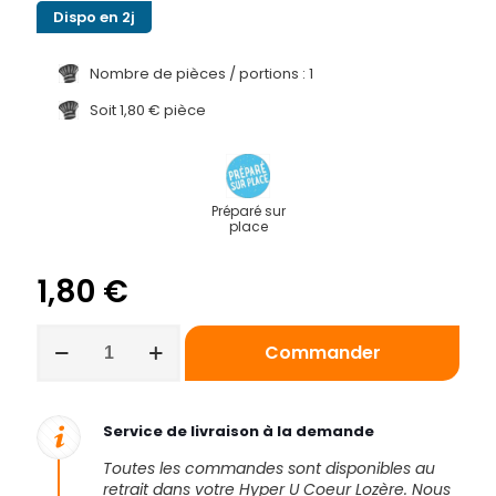
Dispo en 2j
Nombre de pièces / portions : 1
Soit 1,80 € pièce
Préparé sur
place
1,80
€
quantité
Commander
de
Éclair
au
chocolat
Service de livraison à la demande
Toutes les commandes sont disponibles au
retrait dans votre Hyper U Coeur Lozère. Nous