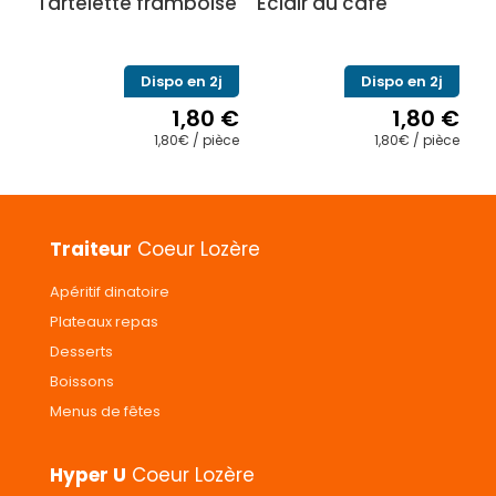
Tartelette framboise
Éclair au café
Dispo en 2j
Dispo en 2j
1,80
€
1,80
€
1,80€ / pièce
1,80€ / pièce
Traiteur
Coeur Lozère
Apéritif dinatoire
Plateaux repas
Desserts
Boissons
Menus de fêtes
Hyper U
Coeur Lozère