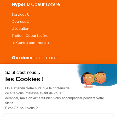
Hyper U
Coeur Lozère
Services U
Courses U
U Location
Traiteur Coeur Lozère
Le Centre commercial
Gardons
le contact
Nous contacter
Donnez votre avis
CGVs
Livraison et paiement
Mentions légales
Les cookies
Confidentialité
Pour votre santé, ne grignotez pas entre les repas.
www.mangerbouger.fr