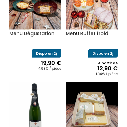
Menu Dégustation
Menu Buffet froid
Dispo en 2j
Dispo en 2j
19,90
€
A partir de
12,90
€
4,98€ / pièce
Ce
1,84€ / pièce
produit
Ce
a
produit
plusieurs
a
variations.
plusieurs
Les
variations.
options
Les
peuvent
options
être
peuvent
choisies
être