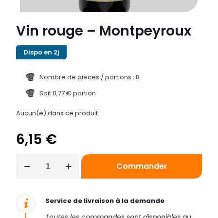
Vin rouge – Montpeyroux
Dispo en 2j
Nombre de pièces / portions : 8
Soit 0,77 € portion
Aucun(e) dans ce produit.
6,15
€
quantité
Commander
de
Vin
rouge
-
Service de livraison à la demande
Montpeyroux
Toutes les commandes sont disponibles au