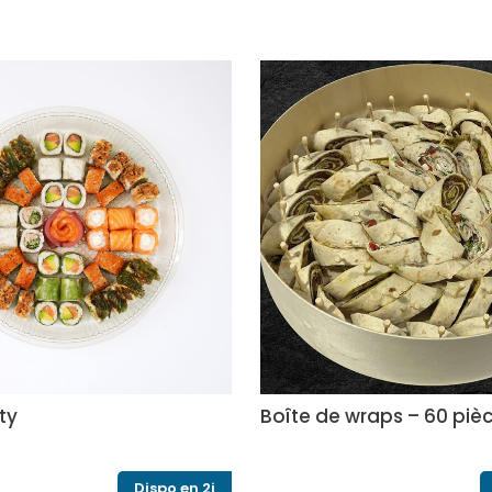
ty
Boîte de wraps – 60 piè
Dispo en 2j