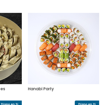
ces
Hanabi Party
Dispo en 3j
Dispo en 2j