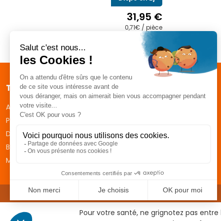
31,95
€
0,71€ / pièce
Traiteur
Coeur Lozère
Apéritif dinatoire
Plateaux repas
Desserts
Boissons
Menus de fêtes
CGVs
Pour votre santé, ne grignotez pas entre 