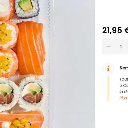
21,95
quantité
de
Duo
Saumon
Mangue
Ser
Tout
U Co
la 
Plus