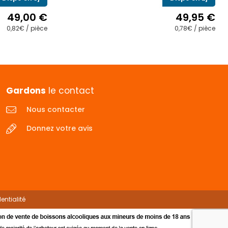
49,00
€
49,95
€
0,82€ / pièce
0,78€ / pièce
s
s.
Gardons
le contact
Nous contacter
Donnez votre avis
entialité