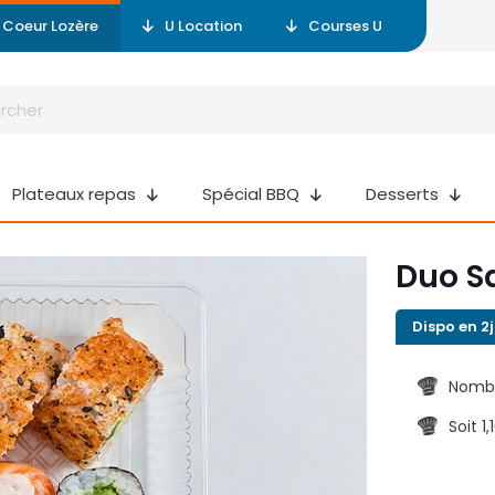
r Coeur Lozère
U Location
Courses U
Plateaux repas
Spécial BBQ
Desserts
Duo 
Dispo en 2j
Nombr
Soit 1