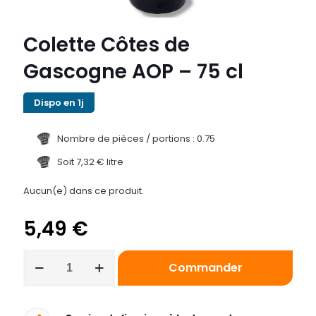
Colette Côtes de
Gascogne AOP – 75 cl
Dispo en 1j
Nombre de pièces / portions : 0.75
Soit 7,32 € litre
Aucun(e) dans ce produit.
5,49
€
quantité
Commander
de
Colette
Côtes
de