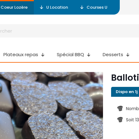
r Coeur Lozère
U Location
Courses U
Plateaux repas
Spécial BBQ
Desserts
Ballot
Dispo en 1j
Nombr
Soit 1