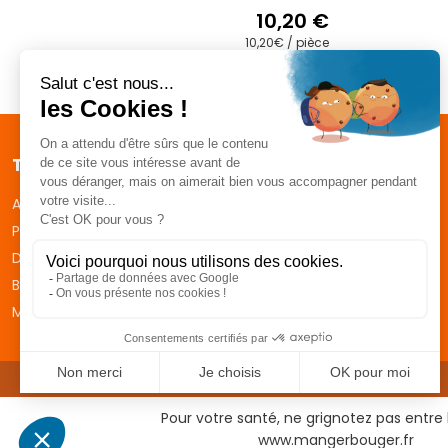
10,20
€
10,20€ / pièce
Traiteur
Coeur Lozère
Apéritif dinatoire
Plateaux repas
Desserts
Boissons
Menus de fêtes
CGVs
Pour votre santé, ne grignotez pas entre 
www.mangerbouger.fr